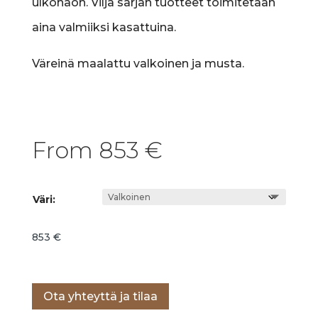
ulkonäön. Vilja sarjan tuotteet toimitetaan
aina valmiiksi kasattuina.
Väreinä maalattu valkoinen ja musta.
From
853
€
Väri:
853
€
Lisää ostoskoriin
Ota yhteyttä ja tilaa