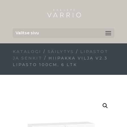
Valitse sivu
KATALOGI
/
SÄILYTYS
/
LIPASTOT
JA SENKIT
/ HIIPAKKA VILJA V2.3
LIPASTO 100CM, 6 LTK