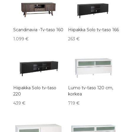
latest
Scandinavia -Tv-taso 160
Hiipakka Solo tv-taso 166
1.099
€
263
€
Hiipakka Solo tv-taso
Lumo tv-taso 120 cm,
220
korkea
439
€
719
€