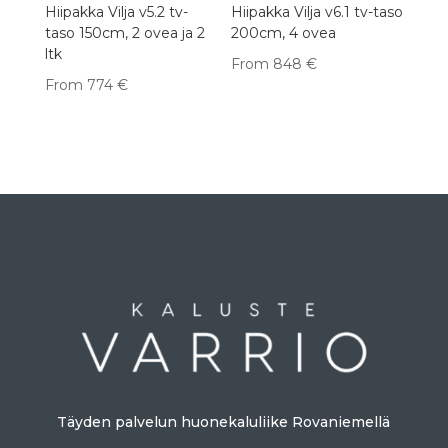
Hiipakka Vilja v5.2 tv-
Hiipakka Vilja v6.1 tv-taso
taso 150cm, 2 ovea ja 2
200cm, 4 ovea
ltk
From
848
€
From
774
€
Täyden palvelun huonekaluliike Rovaniemellä