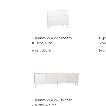
Hiipakka Vilja v2.3 lipasto
Hiip
100cm, 6 ltk
3 o
From
853
€
Fro
Hiipakka Vilja v6.1 tv-taso
200cm, 4 ovea