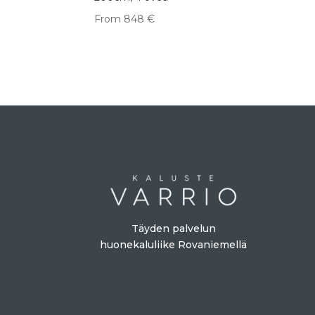
From
848
€
Täyden palvelun
huonekaluliike Rovaniemellä