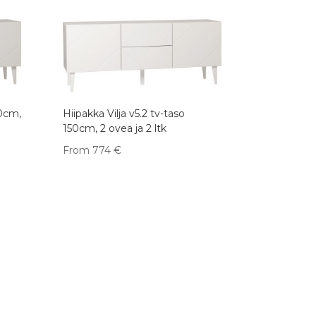
50cm,
Hiipakka Vilja v5.2 tv-taso
150cm, 2 ovea ja 2 ltk
From
774
€