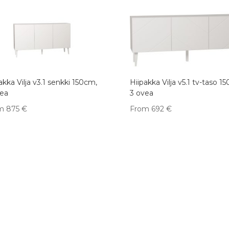
akka Vilja v3.1 senkki 150cm,
Hiipakka Vilja v5.1 tv-taso 1
vea
3 ovea
m
875
€
From
692
€