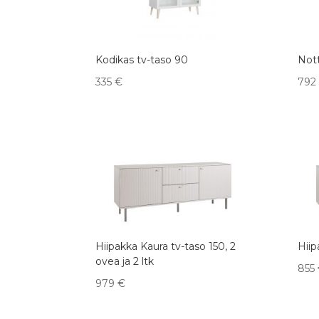
Kodikas tv-taso 90
Nott
335
€
792
Hiipakka Kaura tv-taso 150, 2
Hiip
ovea ja 2 ltk
855
979
€