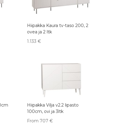
Hiipakka Kaura tv-taso 200, 2
ovea ja 2 ltk
1.133
€
00cm
Hiipakka Vilja v2.2 lipasto
100cm, ovi ja 3ltk
From
707
€