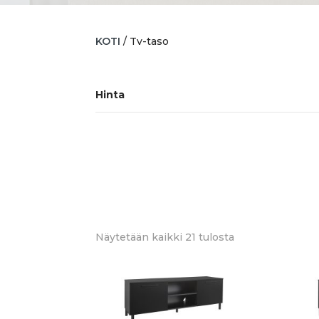
KOTI
/ Tv-taso
Hinta
Sorted
Näytetään kaikki 21 tulosta
by
latest