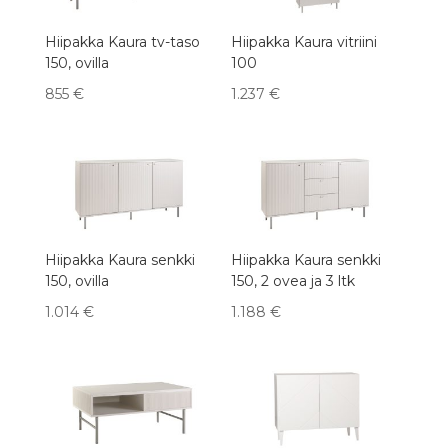
Hiipakka Kaura tv-taso
Hiipakka Kaura vitriini
150, ovilla
100
855
€
1.237
€
Hiipakka Kaura senkki
Hiipakka Kaura senkki
150, ovilla
150, 2 ovea ja 3 ltk
1.014
€
1.188
€