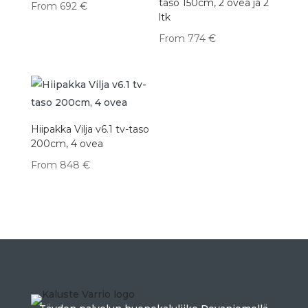
taso 150cm, 2 ovea ja 2
From
692
€
ltk
From
774
€
Hiipakka Vilja v6.1 tv-taso
200cm, 4 ovea
From
848
€