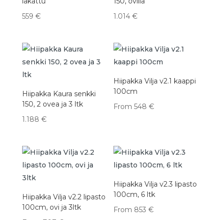
lakattu
150, ovilla
559
€
1.014
€
Hiipakka Vilja v2.1 kaappi
100cm
Hiipakka Kaura senkki
150, 2 ovea ja 3 ltk
From
548
€
1.188
€
Hiipakka Vilja v2.3 lipasto
100cm, 6 ltk
Hiipakka Vilja v2.2 lipasto
100cm, ovi ja 3ltk
From
853
€