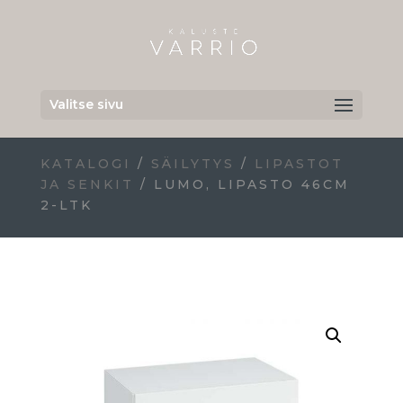
Valitse sivu
KATALOGI
/
SÄILYTYS
/
LIPASTOT
JA SENKIT
/ LUMO, LIPASTO 46CM
2-LTK