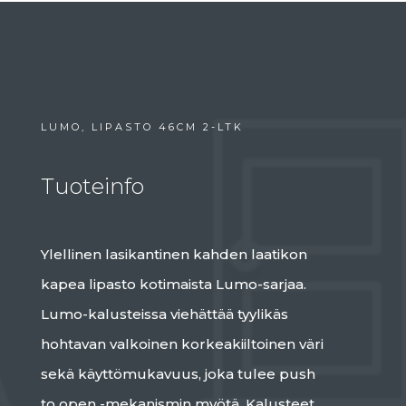
LUMO, LIPASTO 46CM 2-LTK
Tuoteinfo
Ylellinen lasikantinen kahden laatikon
kapea lipasto kotimaista Lumo-sarjaa.
Lumo-kalusteissa viehättää tyylikäs
hohtavan valkoinen korkeakiiltoinen väri
sekä käyttömukavuus, joka tulee push
to open -mekanismin myötä. Kalusteet