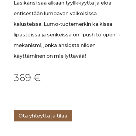
Lasikansi saa aikaan tyylikkyyttä ja eloa
entisestään lumoavan valkoisissa
kalusteissa. Lumo-tuotemerkin kaikissa
lipastoissa ja senkeissä on ”push to open” -
mekanismi, jonka ansiosta niiden
käyttäminen on miellyttävää!
369
€
Lisää ostoskoriin
Ota yhteyttä ja tilaa