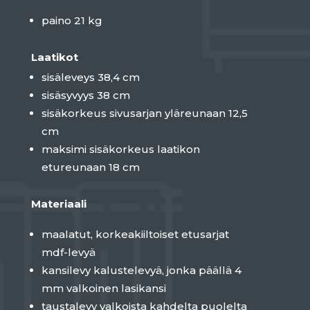
paino 21 kg
Laatikot
sisäleveys 38,4 cm
sisäsyvyys 38 cm
sisäkorkeus sivusarjan yläreunaan 12,5
cm
maksimi sisäkorkeus laatikon
etureunaan 18 cm
Materiaali
maalatut, korkeakiiltoiset etusarjat
mdf-levyä
kansilevy kalustelevyä, jonka päällä 4
mm valkoinen lasikansi
taustalevy valkoista kahdelta puolelta