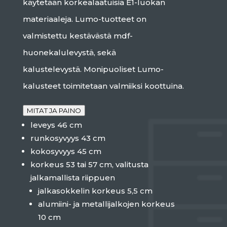
käytetään korkealaatuisia E1-luokan
materiaaleja. Lumo-tuotteet on
valmistettu kestävästä mdf-
huonekalulevystä, sekä
kalustelevystä. Monipuoliset Lumo-
kalusteet toimitetaan valmiiksi koottuina.
MITAT JA PAINO
leveys 46 cm
runkosyvyys 43 cm
kokosyvyys 45 cm
korkeus 53 tai 57 cm, valitusta
jalkamallista riippuen
jalkasokkelin korkeus 5,5 cm
alumiini- ja metallijalkojen korkeus
10 cm