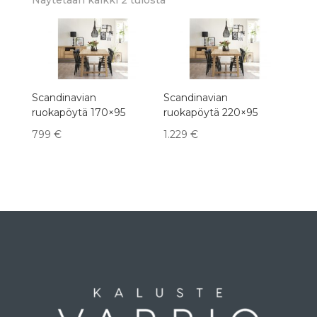
by
latest
Scandinavian
Scandinavian
ruokapöytä 170×95
ruokapöytä 220×95
799
€
1.229
€