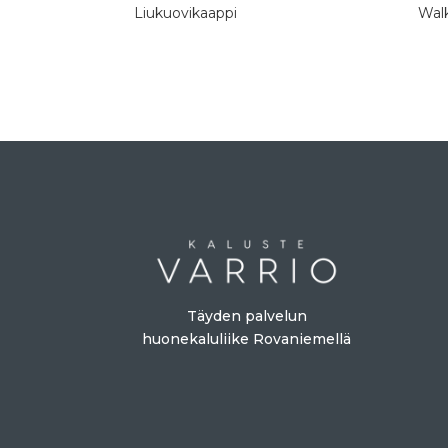
Liukuovikaappi
Wal
Täyden palvelun
huonekaluliike Rovaniemellä