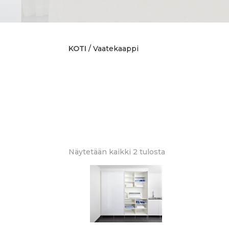
KOTI
/ Vaatekaappi
Sorted
Näytetään kaikki 2 tulosta
by
latest