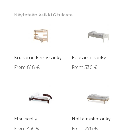
Sorted
Näytetään kaikki 6 tulosta
by
latest
Kuusamo kerrossänky
Kuusamo sänky
From
818
€
From
330
€
Mori sänky
Notte runkosänky
From
456
€
From
278
€