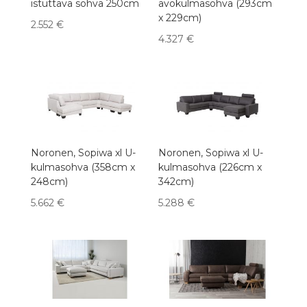
istuttava sohva 250cm
avokulmasohva (293cm
x 229cm)
2.552
€
4.327
€
Noronen, Sopiwa xl U-
Noronen, Sopiwa xl U-
kulmasohva (358cm x
kulmasohva (226cm x
248cm)
342cm)
5.662
€
5.288
€