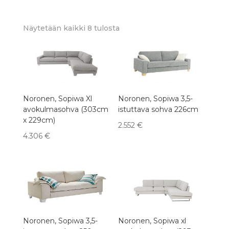
Sorted
Näytetään kaikki 8 tulosta
by
latest
Noronen, Sopiwa Xl
Noronen, Sopiwa 3,5-
avokulmasohva (303cm
istuttava sohva 226cm
x 229cm)
2.552
€
4.306
€
Noronen, Sopiwa 3,5-
Noronen, Sopiwa xl