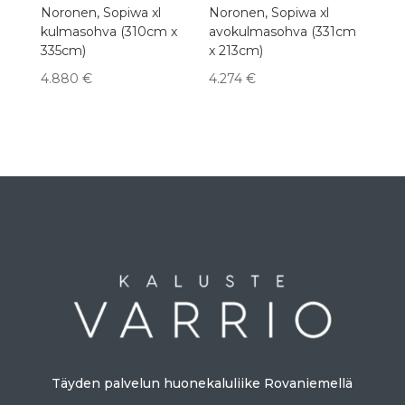
Noronen, Sopiwa xl
Noronen, Sopiwa xl
kulmasohva (310cm x
avokulmasohva (331cm
335cm)
x 213cm)
4.880
€
4.274
€
Täyden palvelun huonekaluliike Rovaniemellä