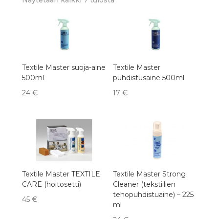
by
latest
Textile Master suoja-aine
Textile Master
500ml
puhdistusaine 500ml
24
€
17
€
Textile Master TEXTILE
Textile Master Strong
CARE (hoitosetti)
Cleaner (tekstiilien
tehopuhdistuaine) – 225
45
€
ml