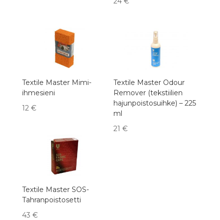
24
€
Textile Master Mimi-
Textile Master Odour
ihmesieni
Remover (tekstiilien
hajunpoistosuihke) – 225
12
€
ml
21
€
Textile Master SOS-
Tahranpoistosetti
43
€