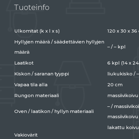
Tuoteinfo
Ulkomitat (k x l x s)
120 x 30 x 36
Hyllyjen määrä / säädettävien hyllyjen
– / – kpl
määrä
Laatikot
6 kpl (14 x 2
Kiskon / saranan tyyppi
liukukisko / –
Vapaa tila alla
20 cm
Rungon materiaali
massiivikoivu
– / massiiviko
Oven / laatikon / hyllyn materiaali
massiivikoivu
lakattu koivu
Vakiovärit