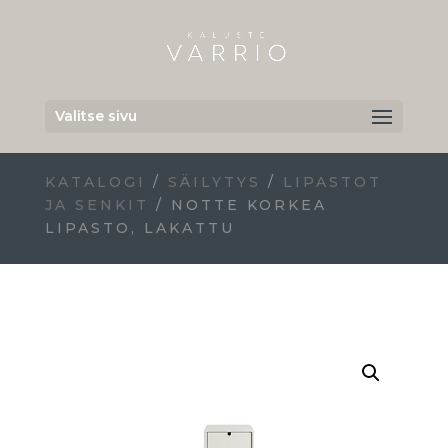
Valitse sivu
KATALOGI
/
SÄILYTYS
/
LIPASTOT
JA SENKIT
/ NOTTE KORKEA
LIPASTO, LAKATTU