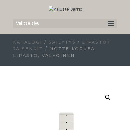
Valitse sivu
KATALOGI
/
SÄILYTYS
/
LIPASTOT
JA SENKIT
/ NOTTE KORKEA
LIPASTO, VALKOINEN