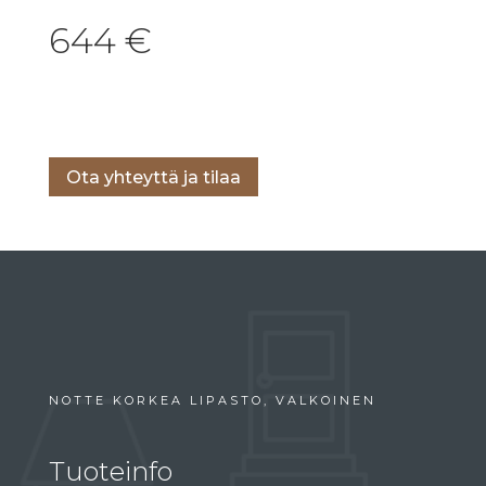
644
€
Lisää ostoskoriin
Ota yhteyttä ja tilaa
NOTTE KORKEA LIPASTO, VALKOINEN
Tuoteinfo