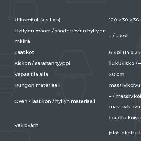
Ulkomitat (k x l x s)
120 x 30 x 36
Hyllyjen määrä / säädettävien hyllyjen
– / – kpl
määrä
Laatikot
6 kpl (14 x 2
Kiskon / saranan tyyppi
liukukisko / –
Vapaa tila alla
20 cm
Rungon materiaali
massiivikoivu
– / massiiviko
Oven / laatikon / hyllyn materiaali
massiivikoivu
lakattu koivu
Vakiovärit
jalat lakattu 