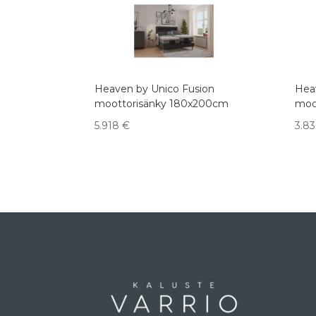
Heaven by Unico Fusion
Hea
moottorisänky 180x200cm
moo
5.918
€
3.8