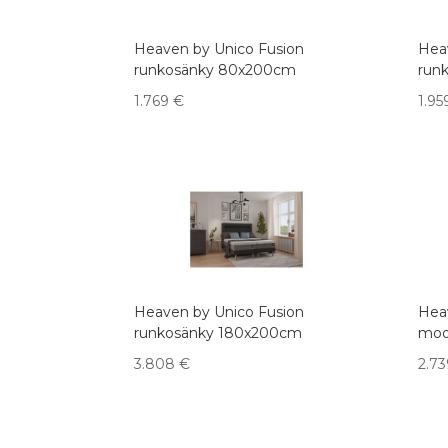
Heaven by Unico Fusion
Hea
runkosänky 80x200cm
run
1.769
€
1.9
Heaven by Unico Fusion
Hea
runkosänky 180x200cm
moo
3.808
€
2.7