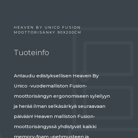
HEAVEN BY UNICO FUSION
MOOTTORISÄNKY 90X200CM
Tuoteinfo
Antaudu edistyksellisen Heaven By
Unico -vuodemalliston Fusion-
moottorisängyn ergonomiseen syleilyyn
ja herää ilman selkäsärkyä seuraavaan
päivään! Heaven malliston Fusion-
moottorisängyssä yhdistyvät kaikki
memory-foam ­­–pehmusteen ja