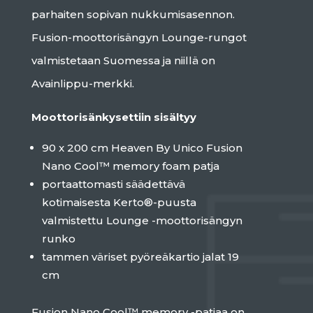
parhaiten sopivan nukkumisasennon.
Fusion-moottorisängyn Lounge-rungot
valmistetaan Suomessa ja niillä on
Avainlippu-merkki.
Moottorisänkysettiin sisältyy
90 x 200 cm Heaven By Unico Fusion
Nano Cool™ memory foam patja
portaattomasti säädettävä
kotimaisesta Kerto®-puusta
valmistettu Lounge -moottorisängyn
runko
tammen väriset pyöreäkartio jalat 19
cm
Fusion Nano Cool™ memory -patjaa on