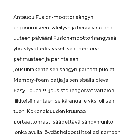
Antaudu Fusion-moottorisängyn
ergonomiseen syleilyyn ja herää virkeänä
uuteen päivään! Fusion-moottorisängyssä
yhdistyvät edistyksellisen memory-
pehmusteen ja perinteisen
joustinrakenteisen sängyn parhaat puolet.
Memory-foam patja ja sen sisällä oleva
Easy Touch™ -jousisto reagoivat vartalon
liikkeisiin antaen selkärangalle yksilöllisen
tuen. Kokonaisuuden kruunaa
portaattomasti säädettävä sängynrunko,
jonka avulla löydät helposti itsellesi parhaan