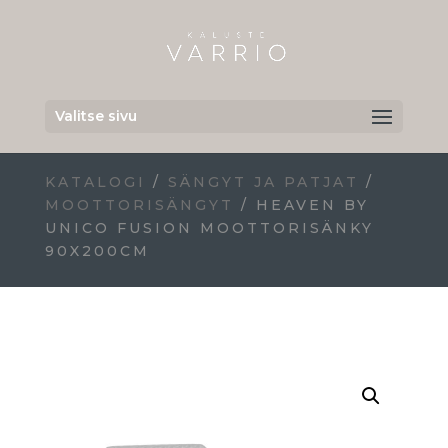
Valitse sivu
KATALOGI
/
SÄNGYT JA PATJAT
/
MOOTTORISÄNGYT
/ HEAVEN BY
UNICO FUSION MOOTTORISÄNKY
90X200CM