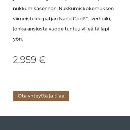
nukkumisasennon. Nukkumiskokemuksen
viimeistelee patjan Nano Cool™ -verhoilu,
jonka ansiosta vuode tuntuu viileältä läpi
yön.
2.959
€
Lisää ostoskoriin
Ota yhteyttä ja tilaa