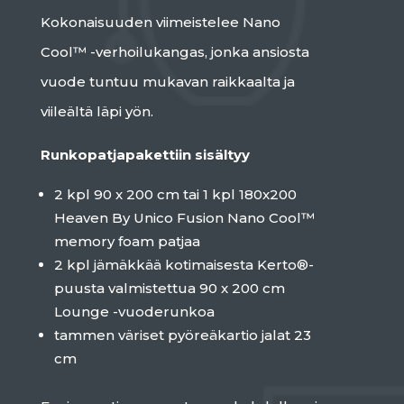
Kokonaisuuden viimeistelee Nano
Cool™ -verhoilukangas, jonka ansiosta
vuode tuntuu mukavan raikkaalta ja
viileältä läpi yön.
Runkopatjapakettiin sisältyy
2 kpl 90 x 200 cm tai 1 kpl 180x200
Heaven By Unico Fusion Nano Cool™
memory foam patjaa
2 kpl jämäkkää kotimaisesta Kerto®-
puusta valmistettua 90 x 200 cm
Lounge -vuoderunkoa
tammen väriset pyöreäkartio jalat 23
cm