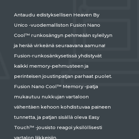
Antaudu edistyksellisen Heaven By
Unico -vuodemalliston Fusion Nano
Cool™ runkosängyn pehmeään syleilyyn
ja herää virkeänä seuraavana aamuna!
Fusion-runkosänkysetissä yhdistyvät
kaikki memory-pehmusteen ja
perinteisen joustinpatjan parhaat puolet.
Fusion Nano Cool™ Memory -patja
mukautuu nukkujan vartaloon
vähentäen kehoon kohdistuvaa paineen
tunnetta, ja patjan sisällä oleva Easy
Touch™ -jousisto reagoi yksilöllisesti
vartalon liikkeisiin.