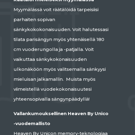
Myymälässä voit räätälöidä tarpeisiisi
parhaiten sopivan
sänkykokokonaisuuden. Voit halutessasi
tilata parisängyn myös yhtenäisellä 180
cm vuoderungolla ja -patjalla. Voit
vaikuttaa sänkykokonaisuuden
ulkonäköön myös valitsemalla sänkyysi
mieluisan jalkamallin. Muista myös
viimeistellä vuodekokonaisuutesi
yhteensopivalla sängynpäädyllä!
Vallankumouksellinen Heaven By Unico
-vuodemallisto
Heaven By Unicon memory-teknologiaa