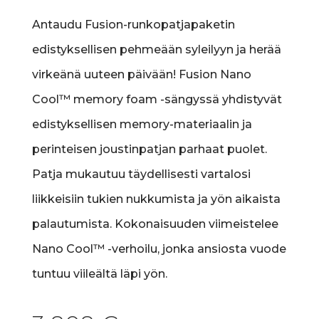
Antaudu Fusion-runkopatjapaketin
edistyksellisen pehmeään syleilyyn ja herää
virkeänä uuteen päivään! Fusion Nano
Cool™ memory foam -sängyssä yhdistyvät
edistyksellisen memory-materiaalin ja
perinteisen joustinpatjan parhaat puolet.
Patja mukautuu täydellisesti vartalosi
liikkeisiin tukien nukkumista ja yön aikaista
palautumista. Kokonaisuuden viimeistelee
Nano Cool™ -verhoilu, jonka ansiosta vuode
tuntuu viileältä läpi yön.