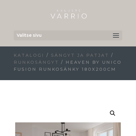
Valitse sivu
KATALOGI
/
SÄNGYT JA PATJAT
/
RUNKOSÄNGYT
/ HEAVEN BY UNICO
FUSION RUNKOSÄNKY 180X200CM