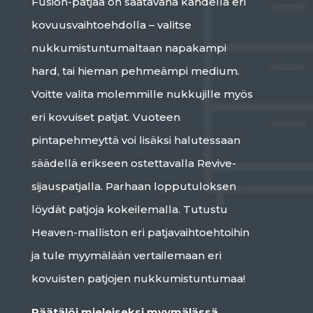
Fusion-patjaa on saatavana kahdella eri
kovuusvaihtoehdolla – valitse
nukkumistuntumaltaan napakampi
hard, tai hieman pehmeämpi medium.
Voitte valita molemmille nukkujille myös
eri kovuiset patjat. Vuoteen
pintapehmeyttä voi lisäksi halutessaan
säädellä erikseen ostettavalla Revive-
sijauspatjalla. Parhaan lopputuloksen
löydät patjoja kokeilemalla. Tutustu
Heaven-malliston eri patjavaihtoehtoihin
ja tule myymälään vertailemaan eri
kovuisten patjojen nukkumistuntumaa!
Räätälöi mieleiseksi myymälässä