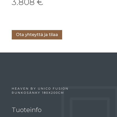
3.808
€
Lisää ostoskoriin
Ota yhteyttä ja tilaa
HEAVEN BY UNICO FUSION
RUNKOSÄNKY 180X200CM
Tuoteinfo