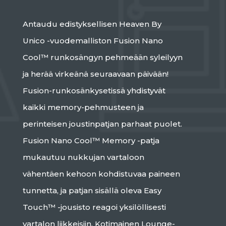
Antaudu edistyksellisen Heaven By
Unico -vuodemalliston Fusion Nano
Cool™ runkosängyn pehmeään syleilyyn
ja herää virkeänä seuraavaan päivään!
Fusion-runkosänkysetissä yhdistyvät
kaikki memory-pehmusteen ja
perinteisen joustinpatjan parhaat puolet.
Fusion Nano Cool™ Memory -patja
mukautuu nukkujan vartaloon
vähentäen kehoon kohdistuvaa paineen
tunnetta, ja patjan sisällä oleva Easy
Touch™ -jousisto reagoi yksilöllisesti
vartalon liikkeisiin. Kotimainen Lounge-