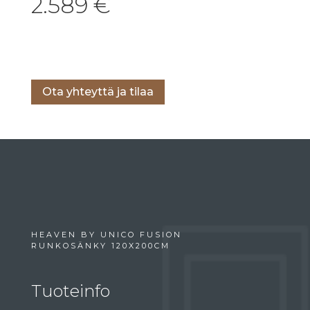
2.589
€
Lisää ostoskoriin
Ota yhteyttä ja tilaa
HEAVEN BY UNICO FUSION
RUNKOSÄNKY 120X200CM
Tuoteinfo