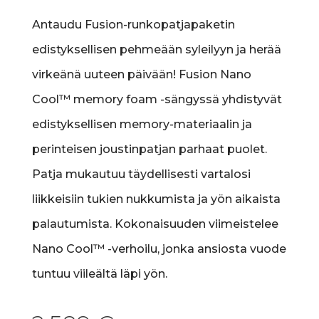
Antaudu Fusion-runkopatjapaketin
edistyksellisen pehmeään syleilyyn ja herää
virkeänä uuteen päivään! Fusion Nano
Cool™ memory foam -sängyssä yhdistyvät
edistyksellisen memory-materiaalin ja
perinteisen joustinpatjan parhaat puolet.
Patja mukautuu täydellisesti vartalosi
liikkeisiin tukien nukkumista ja yön aikaista
palautumista. Kokonaisuuden viimeistelee
Nano Cool™ -verhoilu, jonka ansiosta vuode
tuntuu viileältä läpi yön.