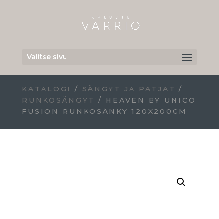
Valitse sivu
KATALOGI
/
SÄNGYT JA PATJAT
/
RUNKOSÄNGYT
/ HEAVEN BY UNICO
FUSION RUNKOSÄNKY 120X200CM