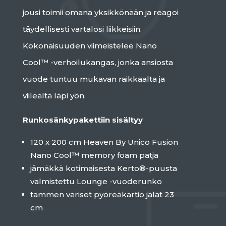
jousi toimii omana yksikkönään ja reagoi
täydellisesti vartalosi liikkeisiin.
Kokonaisuuden viimeistelee Nano
Cool™ -verhoilukangas, jonka ansiosta
vuode tuntuu mukavan raikkaalta ja
viileältä läpi yön.
Runkosänkypakettiin sisältyy
120 x 200 cm Heaven By Unico Fusion
Nano Cool™ memory foam patja
jämäkkä kotimaisesta Kerto®-puusta
valmistettu Lounge -vuoderunko
tammen väriset pyöreäkartio jalat 23
cm