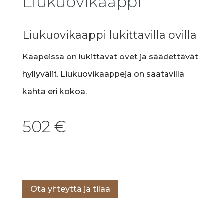
Liukuovikaappi
Liukuovikaappi lukittavilla ovilla
Kaapeissa on lukittavat ovet ja säädettävät
hyllyvälit. Liukuovikaappeja on saatavilla
kahta eri kokoa.
502
€
Lisää ostoskoriin
Ota yhteyttä ja tilaa