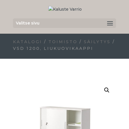
Valitse sivu
KATALOGI
/
TOIMISTO
/
SÄILYTYS
/
VSD 1200, LIUKUOVIKAAPPI