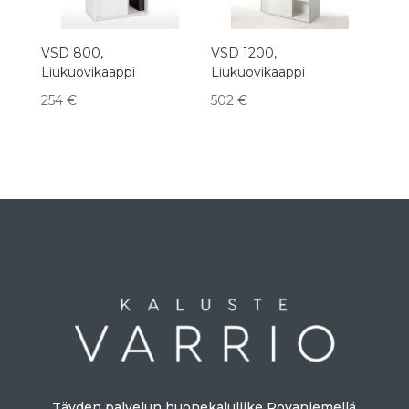
VSD 800,
VSD 1200,
Liukuovikaappi
Liukuovikaappi
254
€
502
€
Täyden palvelun huonekaluliike Rovaniemellä