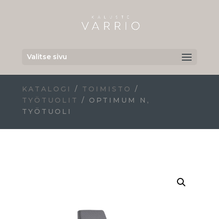
Valitse sivu
KATALOGI
/
TOIMISTO
/
TYÖTUOLIT
/ OPTIMUM N,
TYÖTUOLI