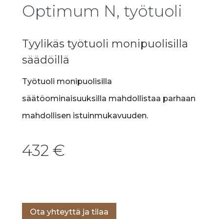
Optimum N, työtuoli
Tyylikäs työtuoli monipuolisilla
säädöillä
Työtuoli monipuolisilla
säätöominaisuuksilla mahdollistaa parhaan
mahdollisen istuinmukavuuden.
432
€
Lisää ostoskoriin
Ota yhteyttä ja tilaa