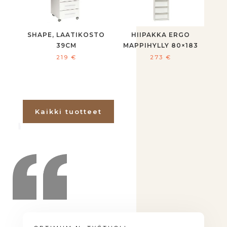
SHAPE, LAATIKOSTO
HIIPAKKA ERGO
39CM
MAPPIHYLLY 80×183
219
€
273
€
Kaikki tuotteet