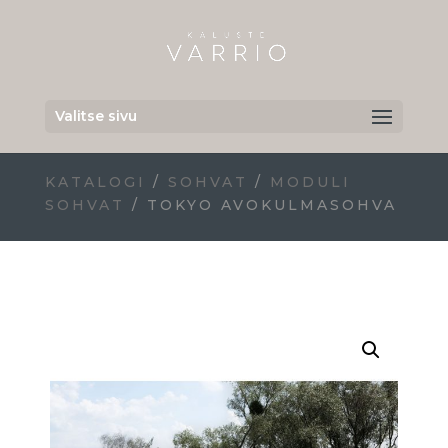
Valitse sivu
KATALOGI
/
SOHVAT
/
MODULI
SOHVAT
/ TOKYO AVOKULMASOHVA