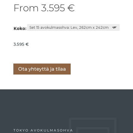
From
3.595
€
Koko:
3.595
€
Lisää ostoskoriin
Ota yhteyttä ja tilaa
TOKYO AVOKULMASOHVA