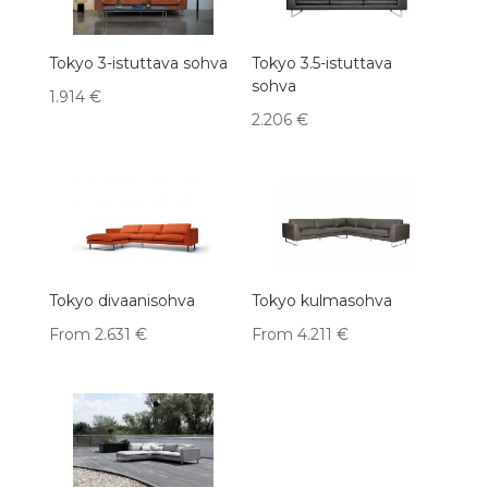
Tokyo 3-istuttava sohva
Tokyo 3.5-istuttava
sohva
1.914
€
2.206
€
Tokyo divaanisohva
Tokyo kulmasohva
From
2.631
€
From
4.211
€