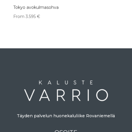
Tokyo avokulmasohva
From
3.595
€
Täyden palvelun huonekaluliike Rovaniemellä