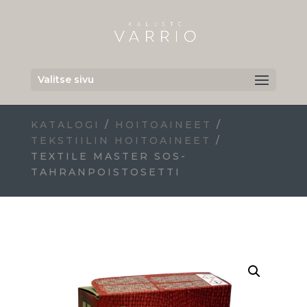
Valitse sivu
KATALOGI
/
HOITOAINEET
/
TEKSTIILIN HOITOAINEET
/
TEXTILE MASTER SOS-
TAHRANPOISTOSETTI