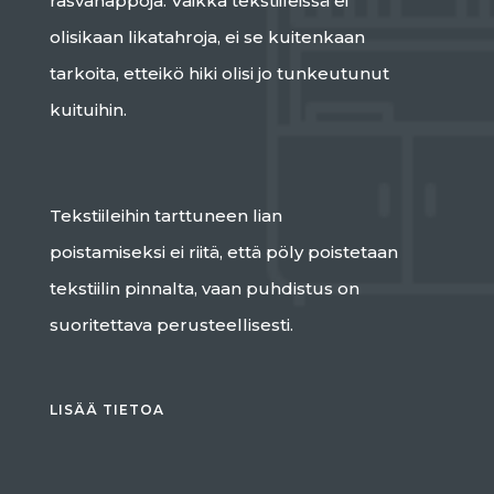
rasvahappoja. Vaikka tekstiileissä ei
olisikaan likatahroja, ei se kuitenkaan
tarkoita, etteikö hiki olisi jo tunkeutunut
kuituihin.
Tekstiileihin tarttuneen lian
poistamiseksi ei riitä, että pöly poistetaan
tekstiilin pinnalta, vaan puhdistus on
suoritettava perusteellisesti.
LISÄÄ TIETOA