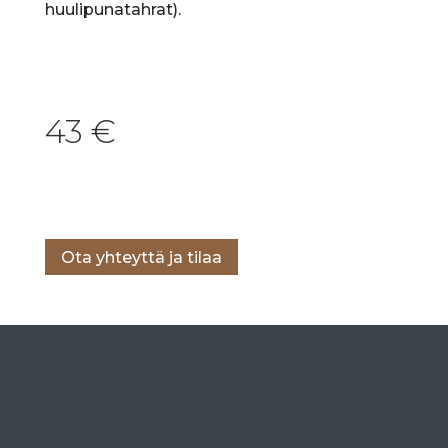
huulipunatahrat).
43
€
Lisää ostoskoriin
Ota yhteyttä ja tilaa