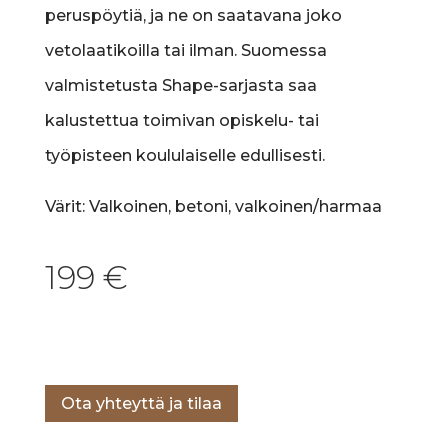
peruspöytiä, ja ne on saatavana joko
vetolaatikoilla tai ilman. Suomessa
valmistetusta Shape-sarjasta saa
kalustettua toimivan opiskelu- tai
työpisteen koululaiselle edullisesti.
Värit: Valkoinen, betoni, valkoinen/harmaa
199
€
Lisää ostoskoriin
Ota yhteyttä ja tilaa