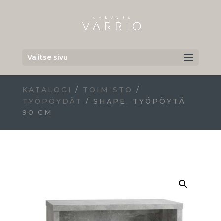
Valitse sivu
KATALOGI
/
TOIMISTO
/
TYÖPÖYDÄT
/ SHAPE, TYÖPÖYTÄ
90 CM