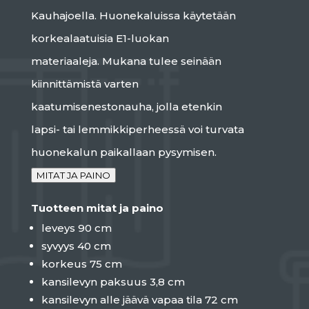
Kauhajoella. Huonekaluissa käytetään
korkealaatuisia E1-luokan
materiaaleja.
Mukana tulee seinään
kiinnittämistä varten
kaatumisenestonauha, jolla etenkin
lapsi- tai lemmikkiperheessä voi turvata
huonekalun paikallaan pysymisen.
MITAT JA PAINO
Tuotteen mitat ja paino
leveys 90 cm
syvyys 40 cm
korkeus 75 cm
kansilevyn paksuus 3,8 cm
kansilevyn alle jäävä vapaa tila 72 cm