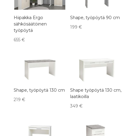
Hiipakka Ergo
Shape, työpöytä 90 cm
sähkösäätöinen
199
€
työpöytä
655
€
Shape, työpöytä 130 cm
Shape työpöytä 130 cm,
laatikoilla
219
€
349
€