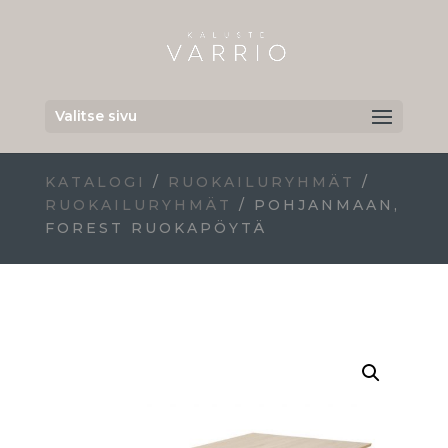
Valitse sivu
KATALOGI
/
RUOKAILURYHMÄT
/
RUOKAILURYHMÄT
/ POHJANMAAN,
FOREST RUOKAPÖYTÄ