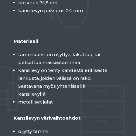
korkeus 74,5 cm
kansilevyn paksuus 24 mm
Materiaali
tammikansi on öljyttyä, lakattua, tai
petsattua massiivitammea
kansilevy on tehty kahdesta erillisestä
lankusta, joiden välissä on rako.
Saatavana myös yhtenäisellä
kansilevyllä.
metalliset jalat
Kansilevyn värivaihtoehdot
öljytty tammi