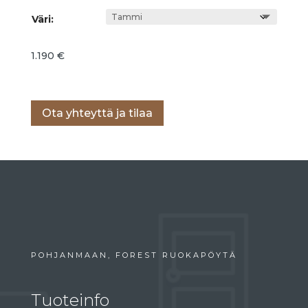
Väri:
1.190
€
Lisää ostoskoriin
Ota yhteyttä ja tilaa
POHJANMAAN, FOREST RUOKAPÖYTÄ
Tuoteinfo