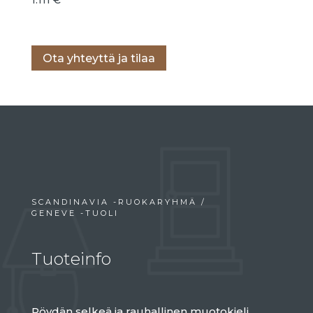
Lisää ostoskoriin
Ota yhteyttä ja tilaa
SCANDINAVIA -RUOKARYHMÄ /
GENEVE -TUOLI
Tuoteinfo
Pöydän selkeä ja rauhallinen muotokieli