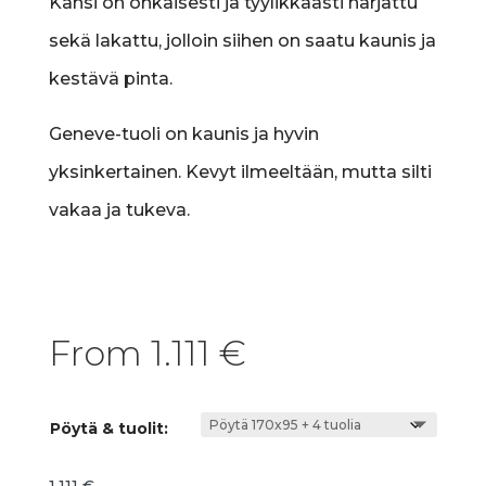
Kansi on ohkaisesti ja tyylikkäästi harjattu
sekä lakattu, jolloin siihen on saatu kaunis ja
kestävä pinta.
Geneve-tuoli on kaunis ja hyvin
yksinkertainen. Kevyt ilmeeltään, mutta silti
vakaa ja tukeva.
From
1.111
€
Pöytä & tuolit:
1.111
€