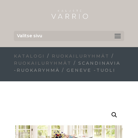
Valitse sivu
KATALOGI
/
RUOKAILURYHMÄT
/
RUOKAILURYHMÄT
/ SCANDINAVIA
-RUOKARYHMÄ / GENEVE -TUOLI