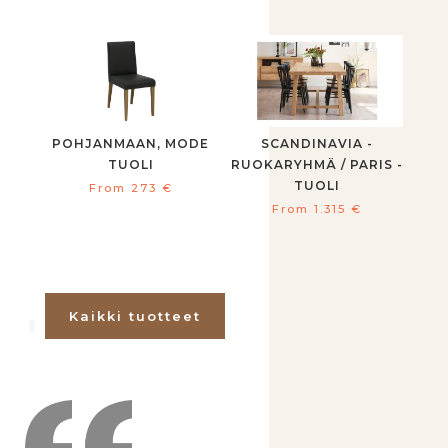
POHJANMAAN, MODE
SCANDINAVIA -
TUOLI
RUOKARYHMÄ / PARIS -
TUOLI
From
273
€
From
1.315
€
Kaikki tuotteet