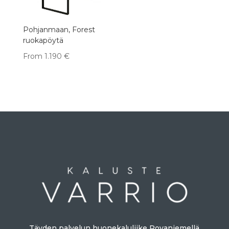
Pohjanmaan, Forest
ruokapöytä
From
1.190
€
Täyden palvelun huonekaluliike Rovaniemellä