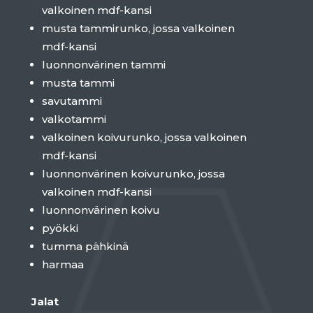
valkoinen mdf-kansi
musta tammirunko, jossa valkoinen
mdf-kansi
luonnonvärinen tammi
musta tammi
savutammi
valkotammi
valkoinen koivurunko, jossa valkoinen
mdf-kansi
luonnonvärinen koivurunko, jossa
valkoinen mdf-kansi
luonnonvärinen koivu
pyökki
tumma pähkinä
harmaa
Jalat