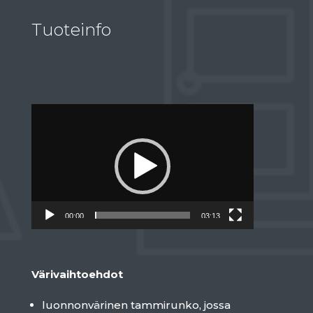
Tuoteinfo
Videotoistin
00:00
03:13
Värivaihtoehdot
luonnonvärinen tammirunko, jossa