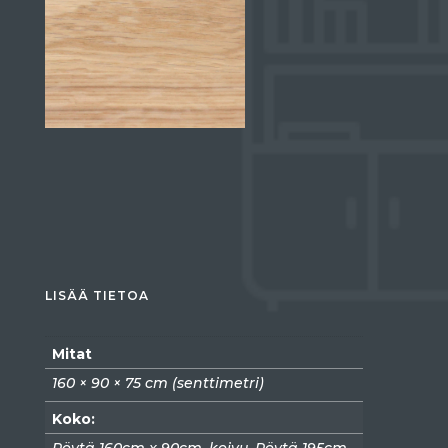
LISÄÄ TIETOA
Mitat
160 × 90 × 75 cm (senttimetri)
Koko:
Pöytä 160cm x 90cm, koivu, Pöytä 195cm