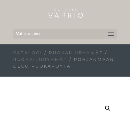
Valitse sivu
KATALOGI
/
RUOKAILURYHMÄT
/
RUOKAILURYHMÄT
/ POHJANMAAN,
DECO RUOKAPÖYTÄ