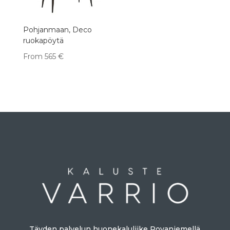
Pohjanmaan, Deco
ruokapöytä
From
565
€
Täyden palvelun huonekaluliike Rovaniemellä