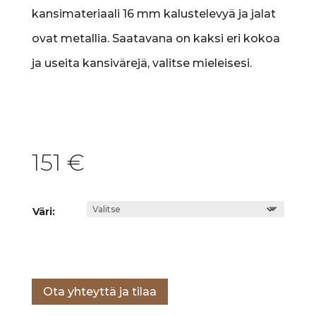
kansimateriaali 16 mm kalustelevyä ja jalat
ovat metallia. Saatavana on kaksi eri kokoa
ja useita kansivärejä, valitse mieleisesi.
151
€
Väri:
Lisää ostoskoriin
Ota yhteyttä ja tilaa