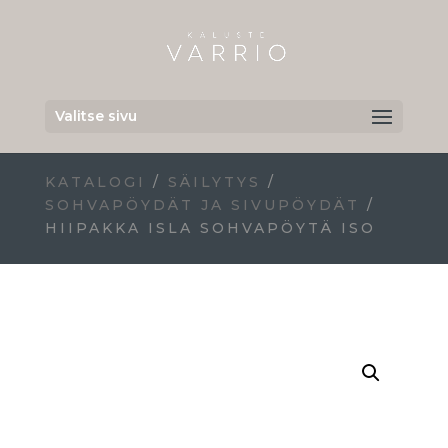
Valitse sivu
KATALOGI
/
SÄILYTYS
/
SOHVAPÖYDÄT JA SIVUPÖYDÄT
/
HIIPAKKA ISLA SOHVAPÖYTÄ ISO