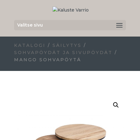
Valitse sivu
KATALOGI
/
SÄILYTYS
/
SOHVAPÖYDÄT JA SIVUPÖYDÄT
/
MANGO SOHVAPÖYTÄ