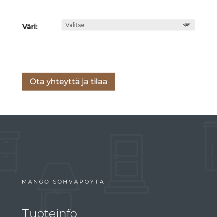
Väri:
Lisää ostoskoriin
Ota yhteyttä ja tilaa
MANGO SOHVAPÖYTÄ
Tuoteinfo