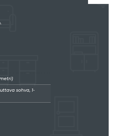
.
imetri)
tuttava sohva, 1-