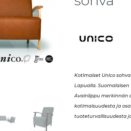
sohva
Kotimaiset Unico sohva
Lapualla. Suomalaisen T
Avainlippu merkinnän o
kotimaisuudesta ja osa
tuoteturvallisuudesta j