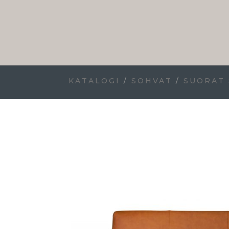
KATALOGI
/
SOHVAT
/
SUORAT