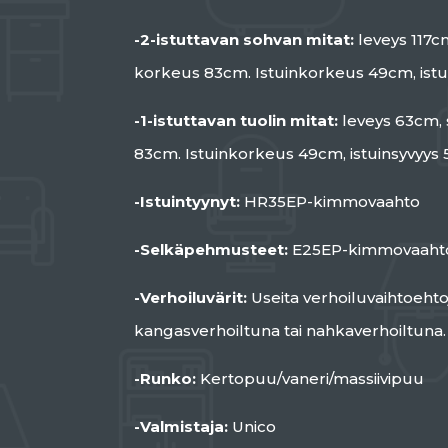
-2-istuttavan sohvan mitat:
leveys 117c
korkeus 83cm. Istuinkorkeus 49cm, istu
-1-istuttavan tuolin mitat:
leveys 63cm,
83cm. Istuinkorkeus 49cm, istuinsyvyys
-Istuintyynyt:
HR35EP-kimmovaahto
-Selkäpehmusteet:
E25EP-kimmovaaht
-Verhoiluvärit:
Useita verhoiluvaihtoehto
kangasverhoiltuna tai nahkaverhoiltuna.
-Runko:
Kertopuu/vaneri/massiivipuu
-Valmistaja:
Unico