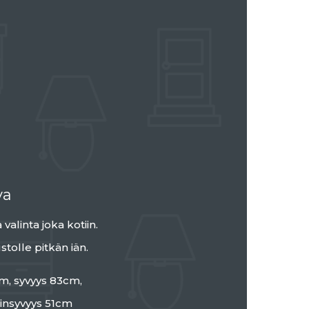
va
valinta joka kotiin.
tolle pitkän iän.
m, syvyys 83cm,
insyvyys 51cm