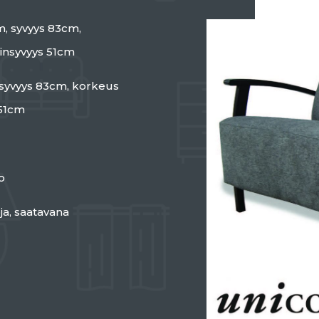
m, syvyys 83cm,
insyvyys 51cm
 syvyys 83cm, korkeus
 51cm
o
ja, saatavana