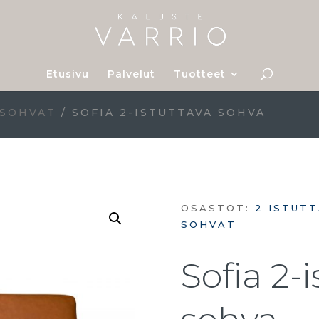
Etusivu
Palvelut
Tuotteet
 SOHVAT
/ SOFIA 2-ISTUTTAVA SOHVA
OSASTOT:
2 ISTUT
SOHVAT
Sofia 2-