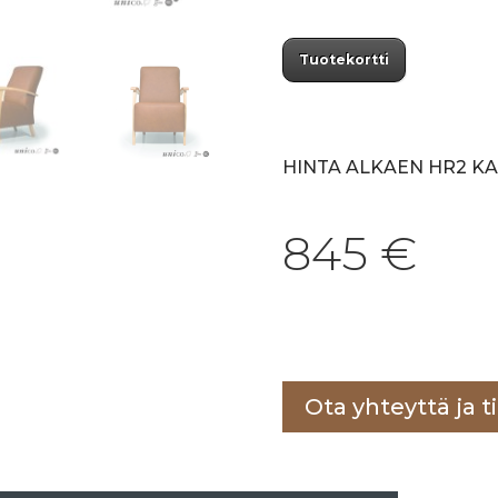
Tuotekortti
HINTA ALKAEN HR2 K
845
€
Lisää ostoskoriin
Ota yhteyttä ja ti