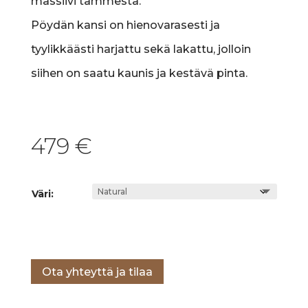
massiivi tammesta.
Pöydän kansi on hienovarasesti ja
tyylikkäästi harjattu sekä lakattu, jolloin
siihen on saatu kaunis ja kestävä pinta.
479
€
Väri:
Lisää ostoskoriin
Ota yhteyttä ja tilaa