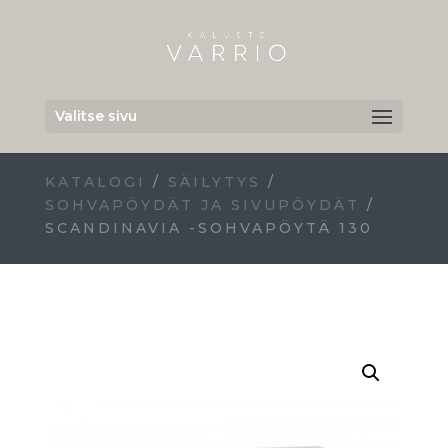
Valitse sivu
KATALOGI
/
SÄILYTYS
/
SOHVAPÖYDÄT JA SIVUPÖYDÄT
/
SCANDINAVIA -SOHVAPÖYTÄ 130