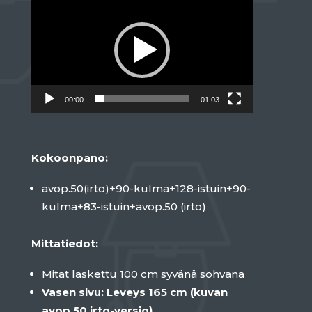
00:00
01:03
Kokoonpano:
avop.50(irto)+90-kulma+128-istuin+90-
kulma+83-istuin+avop.50 (irto)
Mittatiedot:
Mitat laskettu 100 cm syvänä sohvana
Vasen sivu: Leveys 165 cm (kuvan
avop.50 irto-versio)