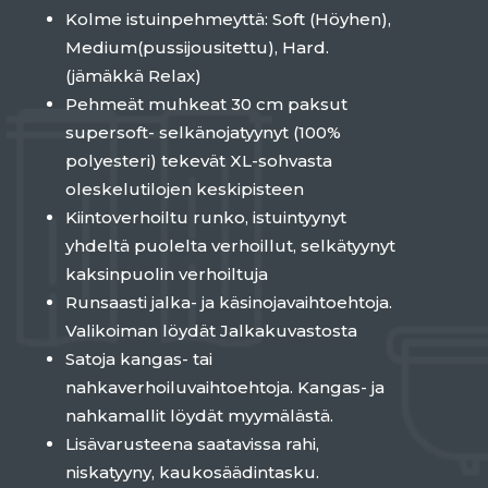
Kolme istuinpehmeyttä: Soft (Höyhen),
Medium(pussijousitettu), Hard.
(jämäkkä Relax)
Pehmeät muhkeat 30 cm paksut
supersoft- selkänojatyynyt (100%
polyesteri) tekevät XL-sohvasta
oleskelutilojen keskipisteen
Kiintoverhoiltu runko, istuintyynyt
yhdeltä puolelta verhoillut, selkätyynyt
kaksinpuolin verhoiltuja
Runsaasti jalka- ja käsinojavaihtoehtoja.
Valikoiman löydät Jalkakuvastosta
Satoja kangas- tai
nahkaverhoiluvaihtoehtoja. Kangas- ja
nahkamallit löydät myymälästä.
Lisävarusteena saatavissa rahi,
niskatyyny, kaukosäädintasku.