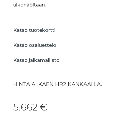
ulkonäöltään.
Katso tuotekortti
Katso osaluettelo
Katso jalkamallisto
HINTA ALKAEN HR2 KANKAALLA.
5.662
€
Lisää ostoskoriin