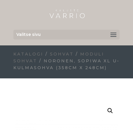
Valitse sivu
KATALOGI
/
SOHVAT
/
MODULI
SOHVAT
/ NORONEN, SOPIWA XL U-
KULMASOHVA (358CM X 248CM)