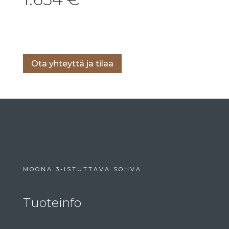
Lisää ostoskoriin
Ota yhteyttä ja tilaa
MOONA 3-ISTUTTAVA SOHVA
Tuoteinfo