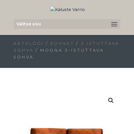
Valitse sivu
KATALOGI
/
SOHVAT
/
3 ISTUTTAVA
SOHVA
/ MOONA 3-ISTUTTAVA
SOHVA