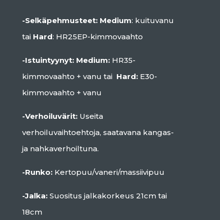
-Selkäpehmusteet:
Medium
: kuituvanu
tai
Hard
: HR25EP-kimmovaahto
-Istuintyynyt: Medium:
HR35-
kimmovaahto + vanu tai
Hard:
E30-
kimmovaahto + vanu
-Verhoiluvärit:
Useita
verhoiluvaihtoehtoja, saatavana kangas-
ja nahkaverhoiltuna.
-Runko:
Kertopuu/vaneri/massiivipuu
-Jalka:
Suositus jalkakorkeus 21cm tai
18cm