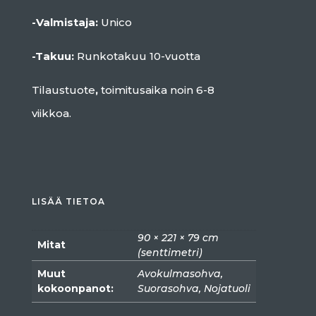
-Valmistaja:
Unico
-Takuu:
Runkotakuu 10-vuotta
Tilaustuote
,
toimitusaika noin 6-8
viikkoa.
LISÄÄ TIETOA
90 × 221 × 79 cm
Mitat
(senttimetri)
Muut
Avokulmasohva,
kokoonpanot:
Suorasohva, Nojatuoli