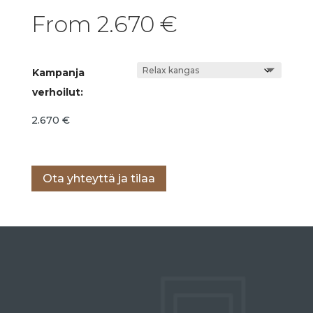
From
2.670
€
Kampanja
verhoilut:
2.670
€
Lisää ostoskoriin
Ota yhteyttä ja tilaa