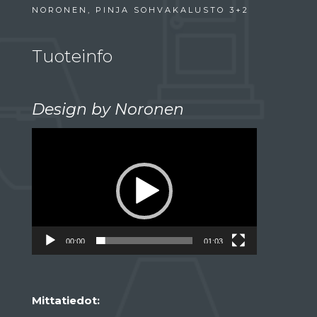
NORONEN, PINJA SOHVAKALUSTO 3+2
Tuoteinfo
Design by Noronen
Videotoistin
00:00
01:03
Mittatiedot: