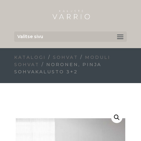
Valitse sivu
KATALOGI
/
SOHVAT
/
MODULI
SOHVAT
/ NORONEN, PINJA
SOHVAKALUSTO 3+2