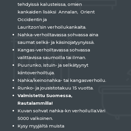
tehdyissä kalusteissa, omien
kankaiden lisäksi Annalan, Orient
Occidentin ja
Lauritzon’sin verhoilukankaita.
Nahka-verhoiltavassa sohvassa aina
saumat selkä- ja käsinojatyynyissä.
Kangas-verhoiltavassa sohvassa
valittavissa saumoilla tai ilman.
Puurunko, istuin- ja selkätyynyt
kiintoverhoiltuja.
Nahka/keinonahka- tai kangasverhoilu.
Runko- ja jousistotakuu 15 vuotta.
Valmistettu Suomessa,
Rautalammilla!
Kuvan sohvat nahka-kn verhoilulla.Väri
5000 valkoinen.
Kysy myyjältä muista