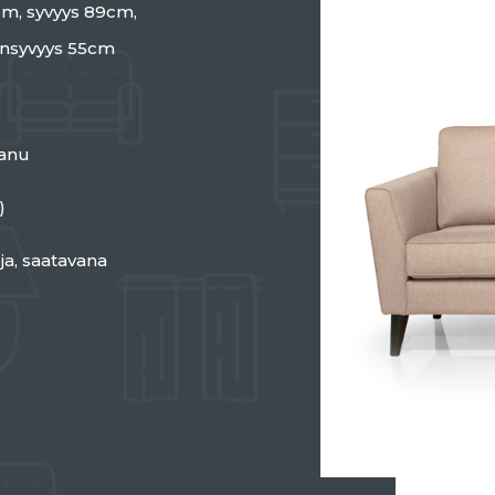
cm, syvyys 89cm,
insyvyys 55cm
anu
)
ja, saatavana