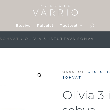
Etusivu
Palvelut
Tuotteet
 SOHVAT
/ OLIVIA 3-ISTUTTAVA SOHVA
OSASTOT:
3 ISTUT
SOHVAT
Olivia 3