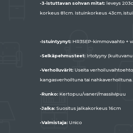
-3-istuttavan sohvan mitat:
leveys 203
korkeus 81cm. Istuinkorkeus 43cm, istu
-Istuintyynyt:
HR35EP-kimmovaahto + v
-Selkäpehmusteet:
Irtotyyny (kuituvanu
-Verhoiluvärit:
Useita verhoiluvaihtoehto
kangasverhoiltuna tai nahkaverhoiltuna.
-Runko:
Kertopuu/vaneri/massiivipuu
-Jalka:
Suositus jalkakorkeus 16cm
-Valmistaja:
Unico