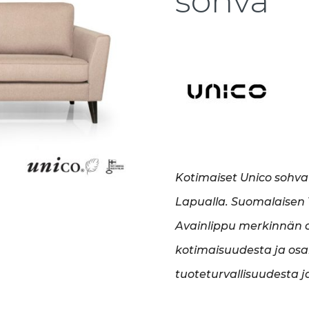
sohva
Kotimaiset Unico sohva
Lapualla. Suomalaisen T
Avainlippu merkinnän o
kotimaisuudesta ja osa
tuoteturvallisuudesta j