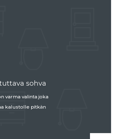
stuttava sohva
on varma valinta joka
a kalustolle pitkän