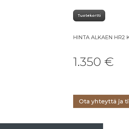
Tuotekortti
HINTA ALKAEN HR2 
1.350
€
Lisää ostoskoriin
Ota yhteyttä ja ti