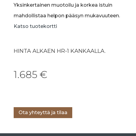
Yksinkertainen muotoilu ja korkea istuin
mahdollistaa helpon pääsyn mukavuuteen.
Katso tuotekortti
HINTA ALKAEN HR-1 KANKAALLA.
1.685
€
Lisää ostoskoriin
Ota yhteyttä ja tilaa