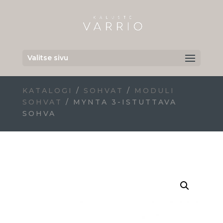
Valitse sivu
KATALOGI
/
SOHVAT
/
MODULI
SOHVAT
/ MYNTA 3-ISTUTTAVA
SOHVA