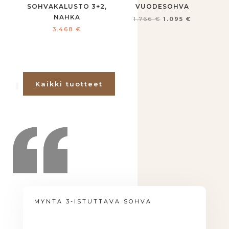
SOHVAKALUSTO 3+2,
VUODESOHVA
NAHKA
Alkuperäinen
Nykyinen
1.095
€
3.468
€
hinta
hinta
oli:
on:
1.766 €.
1.095 €.
Kaikki tuotteet
MYNTA 3-ISTUTTAVA SOHVA