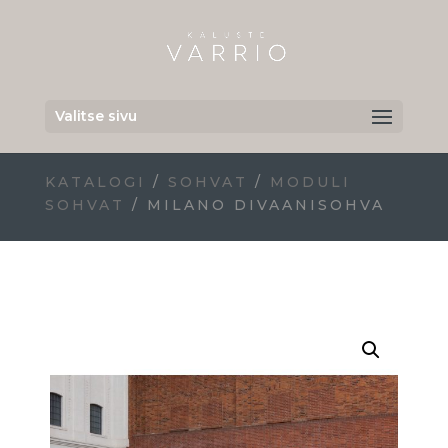
Valitse sivu
KATALOGI
/
SOHVAT
/
MODULI
SOHVAT
/ MILANO DIVAANISOHVA