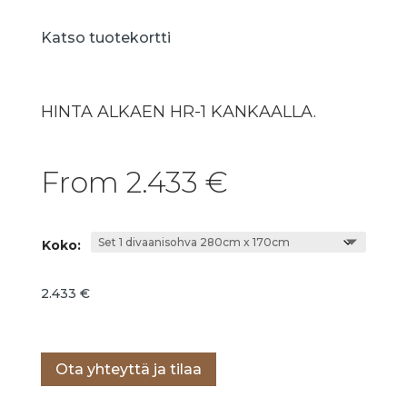
Katso tuotekortti
HINTA ALKAEN HR-1 KANKAALLA.
From
2.433
€
Koko:
2.433
€
Lisää ostoskoriin
Ota yhteyttä ja tilaa