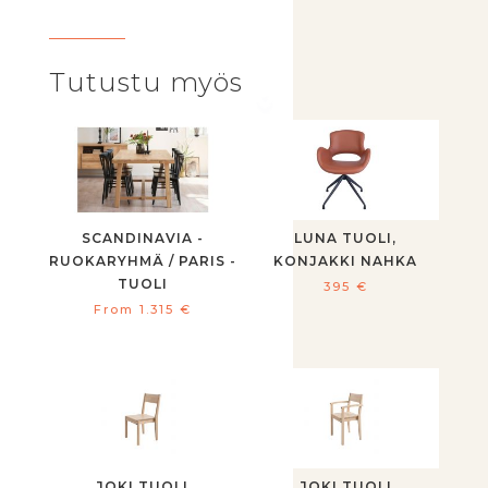
Tutustu myös
SCANDINAVIA -
LUNA TUOLI,
RUOKARYHMÄ / PARIS -
KONJAKKI NAHKA
TUOLI
395
€
From
1.315
€
JOKI TUOLI
JOKI TUOLI