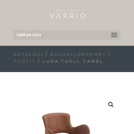
Valitse sivu
KATALOGI
/
RUOKAILURYHMÄT
/
TUOLIT
/ LUNA TUOLI, CAMEL