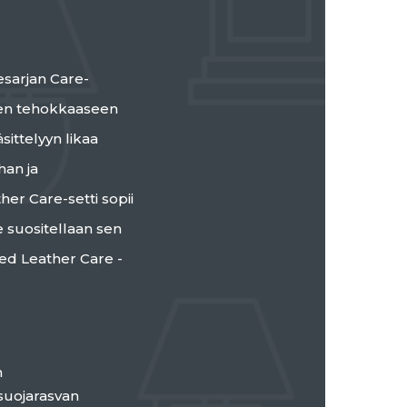
sarjan Care-
den tehokkaaseen
ittelyyn likaa
han ja
her Care-setti sopii
le suositellaan sen
red Leather Care -
n
 suojarasvan