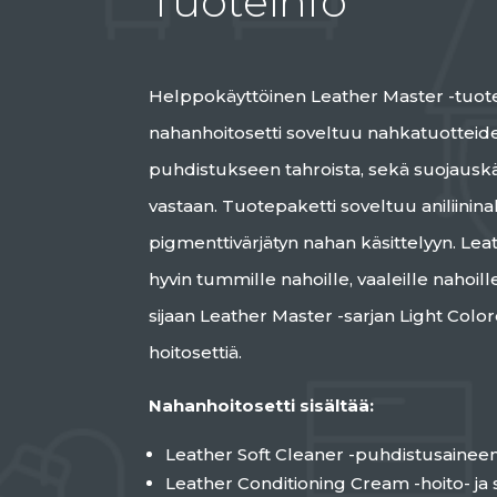
Tuoteinfo
Helppokäyttöinen Leather Master -tuote
nahanhoitosetti soveltuu nahkatuottei
puhdistukseen tahroista, sekä suojauskäs
vastaan. Tuotepaketti soveltuu aniliinina
pigmenttivärjätyn nahan käsittelyyn. Leat
hyvin tummille nahoille, vaaleille nahoil
sijaan Leather Master -sarjan Light Colo
hoitosettiä.
Nahanhoitosetti sisältää:
Leather Soft Cleaner -puhdistusainee
Leather Conditioning Cream -hoito- ja