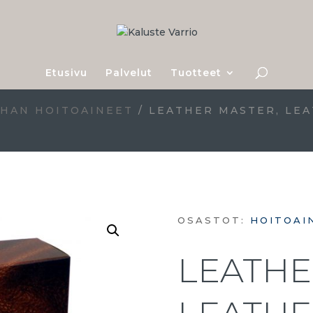
Etusivu
Palvelut
Tuotteet
HAN HOITOAINEET
/ LEATHER MASTER, LE
OSASTOT:
HOITOAI
LEATHE