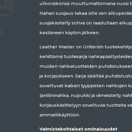
ulkonäkönsä muuttumattomana vuosi to
Nahan suojaus takaa sille sen alkuperäi
suojakäsitelty sohva on laadultaan alku
kestäneen käytön jälkeen.
Leather Master on Unitersin tuotekehi
kehittämä tuotesarja nahkapäällysteiden
muiden nahkatuotteiden puhdistukseen,
ja korjaukseen. Sarja sisältää puhdistustu
soveltuvat kaiken tyyppisten nahkojen kä
(aniliininahka, nupukki ja viimeistelty na
korjauskäsittelyyn soveltuvia tuotteita se
ammattikäyttöön.
Valmistekohtaiset ominaisuudet