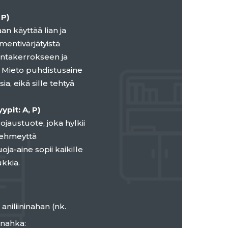
 P)
an käyttää lian ja
gmentivärjätyistä
intakerrokseen ja
. Mieto puhdistusaine
, eikä sille tehtyä
pit: A, P)
austuote, joka hylkii
 pehmeyttä
ja-aine sopii kaikille
kkia.
aniliininahan (nk.
 nahka: