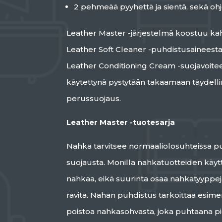
2 pehmeää pyyhettä ja sientä, sekä oh
Leather Master -järjestelmä koostuu ka
Leather Soft Cleaner -puhdistusaineesta
Leather Conditioning Cream -suojavoitees
käytettynä pystytään takaamaan täydell
perussuojaus.
Leather Master -tuotesarja
Nahka tarvitsee normaaliolosuhteissa pu
suojausta. Monilla nahkatuotteiden käyttä
nahkaa, eikä suurinta osaa nahkatyyppe
ravita. Nahan puhdistus tarkoittaa esimerk
poistoa nahkasohvasta, joka puhtaana pid