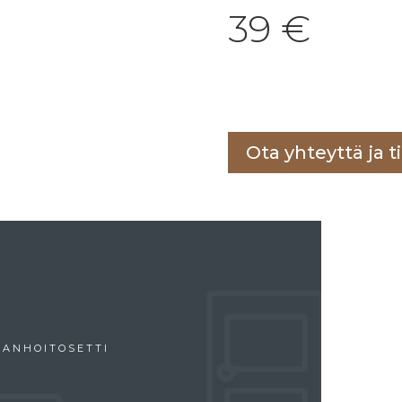
39
€
Lisää ostoskoriin
Ota yhteyttä ja ti
HANHOITOSETTI