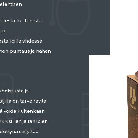
jelehtisen
hdesta tuotteesta:
 ja
ta, joilla yhdessä
inen puhtaus ja nahan
hdistusta ja
jillä on tarve ravita
jä voida kuitenkaan
iksi lian ja tahrojen
ettynä säilyttää