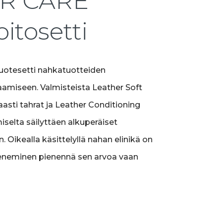
R CARE
itosetti
tuotesetti nahkatuotteiden
amiseen. Valmisteista Leather Soft
asti tahrat ja Leather Conditioning
selta säilyttäen alkuperäiset
Oikealla käsittelyllä nahan elinikä on
heneminen pienennä sen arvoa vaan