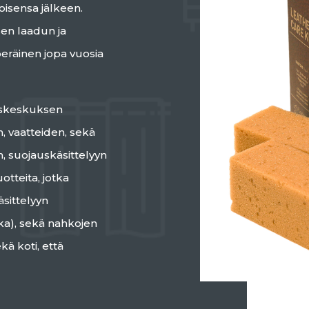
isensa jälkeen.
sen laadun ja
peräinen jopa vuosia
tyskeskuksen
, vaatteiden, sekä
 suojauskäsittelyyn
otteita, jotka
sittelyyn
hka), sekä nahkojen
kä koti, että