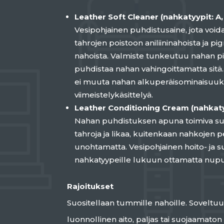
Leather Soft Cleaner (nahkatyypit: A,
Vesipohjainen puhdistusaine, jota voida
tahrojen poistoon aniliininahoista ja pi
nahoista. Valmiste tunkeutuu nahan p
puhdistaa nahan vahingoittamatta sitä
ei muuta nahan alkuperäisominaisuuksia
viimeistelykäsittelyä.
Leather Conditioning Cream (nahkatyy
Nahan puhdistuksen apuna toimiva suoj
tahroja ja likaa, kuitenkaan nahkojen
unohtamatta. Vesipohjainen hoito- ja suo
nahkatyypeille lukuun ottamatta nupu
Rajoitukset
Suositellaan tummille nahoille. Soveltuu 
luonnollinen aito, paljas tai suojaamaton