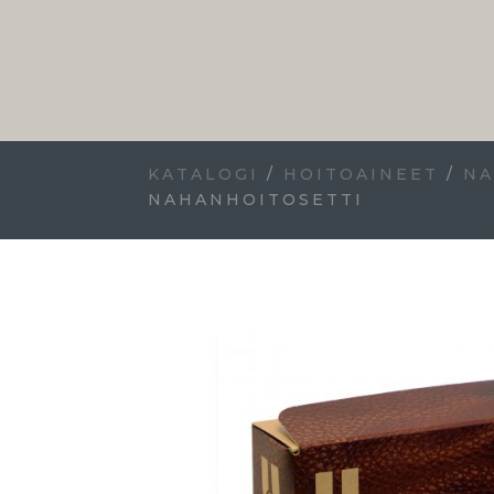
KATALOGI
/
HOITOAINEET
/
NA
NAHANHOITOSETTI