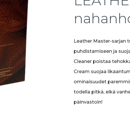
LEATHE
nahanho
Leather Master-sarjan 
puhdistamiseen ja suoja
Cleaner poistaa tehokka
Cream suojaa likaantumi
ominaisuudet paremmin. 
todella pitkä, eikä van
päinvastoin!