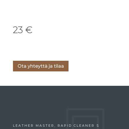
23
€
Lisää ostoskoriin
Ota yhteyttä ja tilaa
LEATHER MASTER, RAPID CLEANER S