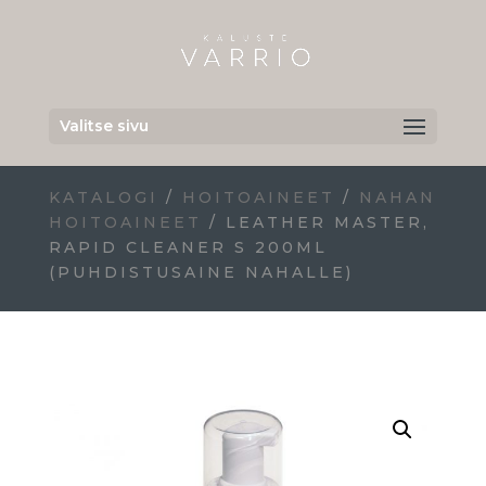
Valitse sivu
KATALOGI
/
HOITOAINEET
/
NAHAN
HOITOAINEET
/ LEATHER MASTER,
RAPID CLEANER S 200ML
(PUHDISTUSAINE NAHALLE)