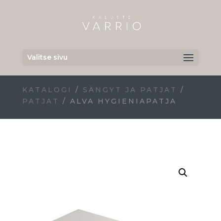
Valitse sivu
KATALOGI
/
SÄNGYT JA PATJAT
/
PATJAT
/ ALVA HYGIENIAPATJA