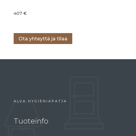
407
€
Lisää ostoskoriin
Ota yhteyttä ja tilaa
ALVA HYGIENIAPATJA
Tuoteinfo