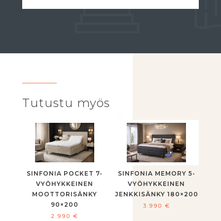
Tutustu myös
SINFONIA POCKET 7-
SINFONIA MEMORY 5-
VYÖHYKKEINEN
VYÖHYKKEINEN
MOOTTORISÄNKY
JENKKISÄNKY 180×200
90×200
3.990
€
2.990
€