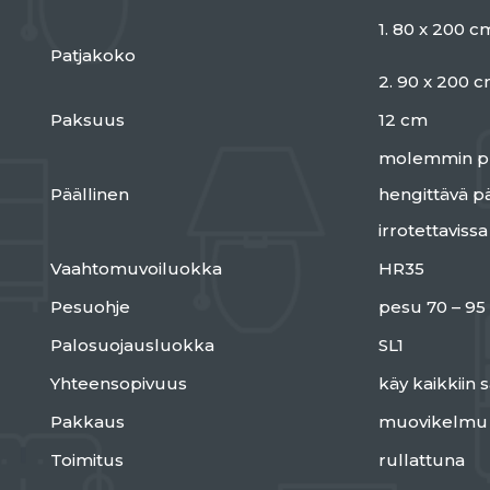
1. 80 x 200 c
Patjakoko
2. 90 x 200 
Paksuus
12 cm
molemmin puo
Päällinen
hengittävä pä
irrotettaviss
Vaahtomuvoiluokka
HR35
Pesuohje
pesu 70 – 95
Palosuojausluokka
SL1
Yhteensopivuus
käy kaikkiin
Pakkaus
muovikelmu
Toimitus
rullattuna