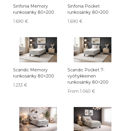
Sinfonia Memory
Sinfonia Pocket
runkosänky 80×200
runkosänky 80×200
1.690
€
1.690
€
Scandic Memory
Scandic Pocket 7-
runkosänky 80×200
vyöhykkeinen
runkosänky 80×200
1.233
€
From
1.060
€