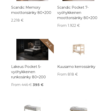
Scandic Memory
Scandic Pocket 7-
moottorisänky 80×200
vyöhykkeinen
moottorisänky 80×200
2.218
€
From
1.922
€
ALE
Lakeus Pocket 5-
Kuusamo kerrossänky
vyöhykkeinen
From
818
€
runkosänky 80×200
Alkuperäinen
Nykyinen
From
395
€
hinta
hinta
oli:
on:
446 €.
395 €.