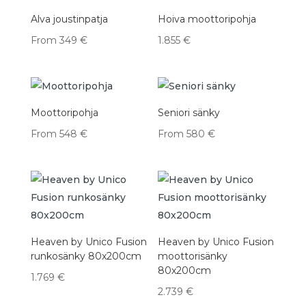
Alva joustinpatja
Hoiva moottoripohja
From
349
€
1.855
€
Moottoripohja
Seniori sänky
From
548
€
From
580
€
Heaven by Unico Fusion
Heaven by Unico Fusion
runkosänky 80x200cm
moottorisänky
80x200cm
1.769
€
2.739
€