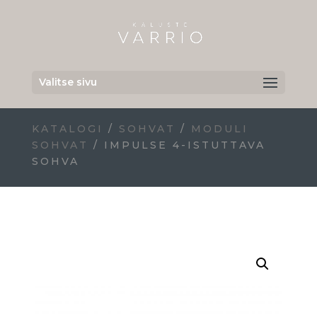
Valitse sivu
KATALOGI
/
SOHVAT
/
MODULI
SOHVAT
/ IMPULSE 4-ISTUTTAVA
SOHVA