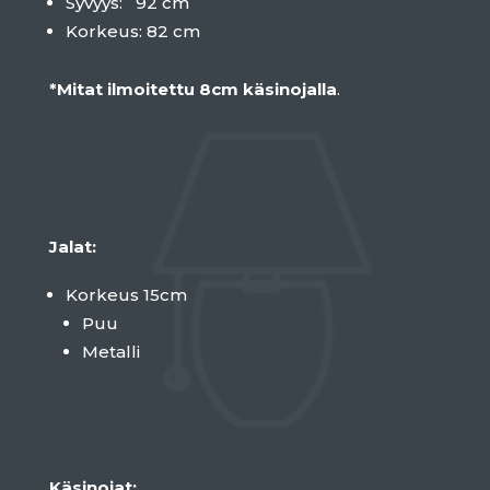
Syvyys: 92 cm
Korkeus: 82 cm
*Mitat ilmoitettu 8cm käsinojalla
.
Jalat:
Korkeus 15cm
Puu
Metalli
Käsinojat: