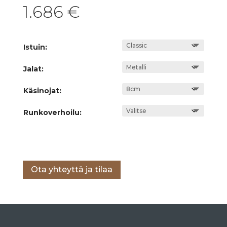
1.686
€
Istuin:
Jalat:
Käsinojat:
Runkoverhoilu:
Lisää ostoskoriin
Ota yhteyttä ja tilaa