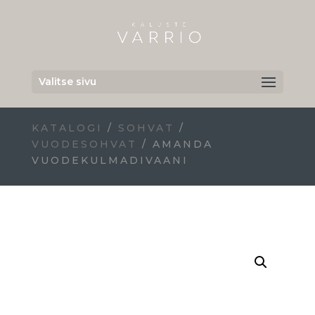
Valitse sivu
KATALOGI
/
SOHVAT
/
VUODESOHVAT
/ AMANDA
VUODEKULMADIVAANI