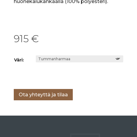
huonekalukankaalla (100% polyesteri).
915
€
Väri:
Lisää ostoskoriin
Ota yhteyttä ja tilaa