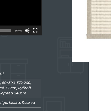
04:46
ri)
, 80×300, 133×200,
reä 133cm, Pyöreä
, Pyöreä 240cm
eige, Musta, Ruskea