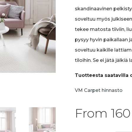
skandinaavinen pelkistys
soveltuu myös julkise
tekee matosta tiiviin, 
pysyy hyvin paikallaan j
soveltuu kaikille lattiam
tiloihin. Se ei jätä jälkiä
Tuotteesta saatavilla
VM Carpet hinnasto
From
16