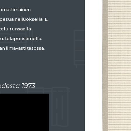
ammattimainen
esuaineliuoksella. Ei
telu runsaalla
m. telapuristimella.
n ilmavasti tasossa.
desta 1973