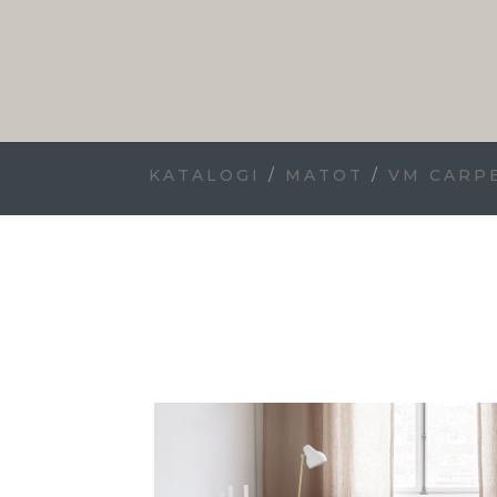
KATALOGI
/
MATOT
/
VM CARP