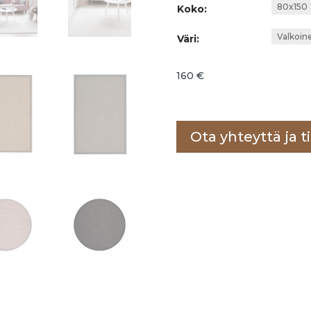
Koko:
Väri:
160
€
Lisää ostoskoriin
Ota yhteyttä ja ti