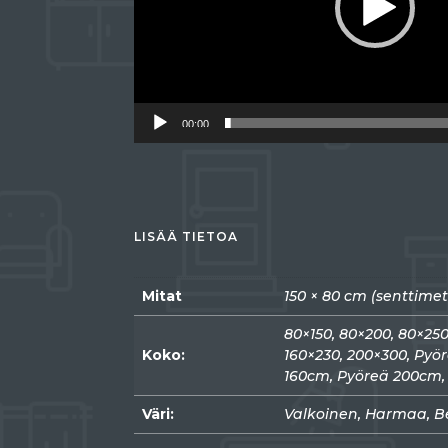
00:00
LISÄÄ TIETOA
Mitat
150 × 80 cm (senttimet
80×150, 80×200, 80×250
Koko:
160×230, 200×300, Pyö
160cm, Pyöreä 200cm
Väri:
Valkoinen, Harmaa, B