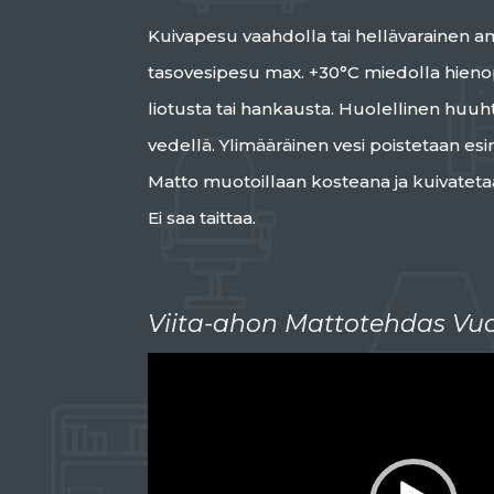
Kuivapesu vaahdolla tai hellävarainen 
tasovesipesu max. +30°C miedolla hienop
liotusta tai hankausta. Huolellinen huuh
vedellä. Ylimääräinen vesi poistetaan esi
Matto muotoillaan kosteana ja kuivatetaa
Ei saa taittaa.
Viita-ahon Mattotehdas Vuo
Videotoistin