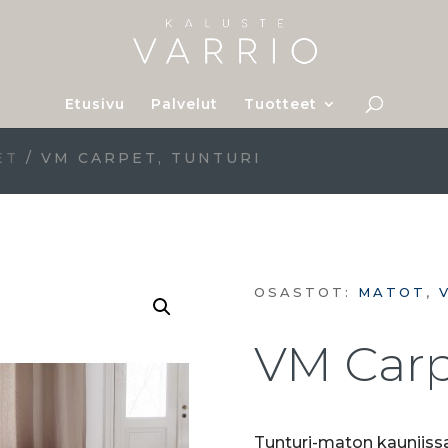
Etusivu
Palvelut
Tuotteet
ET
/ VM CARPET, TUNTURI
OSASTOT:
MATOT
,
VM Carp
Tunturi-maton kauniissa