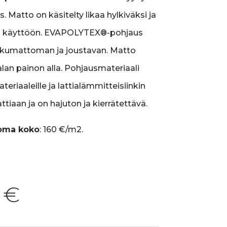
. Matto on käsitelty likaa hylkiväksi ja
en käyttöön. EVAPOLYTEX®-pohjaus
liukumattoman ja joustavan. Matto
alan painon alla. Pohjausmateriaali
ateriaaleille ja lattialämmitteisiinkin
 lattiaan ja on hajuton ja kierrätettävä.
 oma koko
:
160 €/m2.
0
€