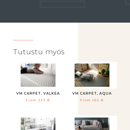
Tutustu myös
VM CARPET, VALKEA
VM CARPET, AQUA
From
223
€
From
162
€