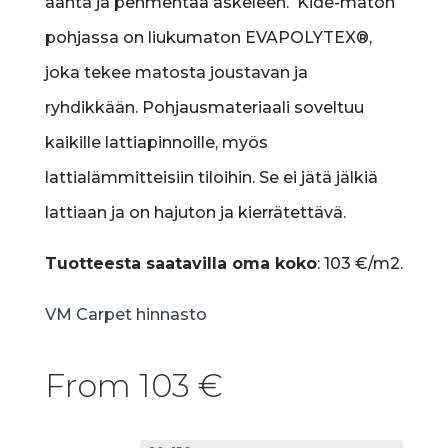
ääntä ja pehmentää askeleen. Kide-maton
pohjassa on liukumaton EVAPOLYTEX®,
joka tekee matosta joustavan ja
ryhdikkään. Pohjausmateriaali soveltuu
kaikille lattiapinnoille, myös
lattialämmitteisiin tiloihin. Se ei jätä jälkiä
lattiaan ja on hajuton ja kierrätettävä.
Tuotteesta saatavilla oma koko
:
103 €/m2.
VM Carpet hinnasto
From
103
€