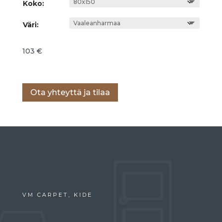
Koko:
Väri:
103
€
Lisää ostoskoriin
Ota yhteyttä ja tilaa
VM CARPET, KIDE