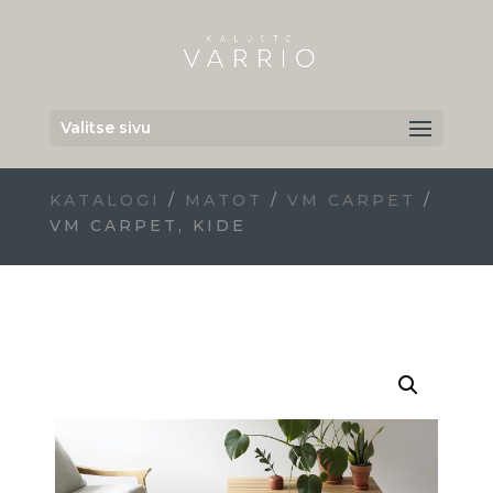
Valitse sivu
KATALOGI
/
MATOT
/
VM CARPET
/
VM CARPET, KIDE