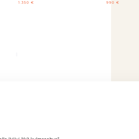
1.350
€
990
€