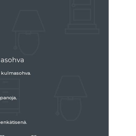
masohva
i kulmasohva.
npanoja,
Katso
senkätisenä.