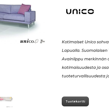
Kotimaiset Unico sohva
Lapualla. Suomalaisen T
Avainlippu merkinnän o
kotimaisuudesta ja osa
tuoteturvallisuudesta j
Tuotekortti