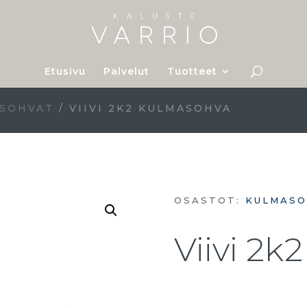
Etusivu
Palvelut
Tuotteet
 SOHVAT
/ VIIVI 2K2 KULMASOHVA
OSASTOT:
KULMASO
Viivi 2