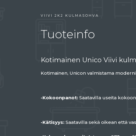
VIIVI 2K2 KULMASOHVA
Tuoteinfo
Kotimainen Unico Viivi kul
Kotimainen, Unicon valmistama modern
-Kokoonpanot:
Saatavilla useita kokoo
tuotekortti
-Kätisyys:
Saatavilla sekä oikean että va