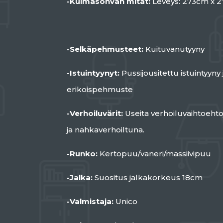
-Kulmasohvan mitat:
Leveys: 273cm x 2
-Selkäpehmusteet:
Kuituvanutyyny
-Istuintyynyt:
Pussijousitettu istuintyyny
erikoispehmuste
-Verhoiluvärit:
Useita verhoiluvaihtoehto
ja nahkaverhoiltuna.
-Runko:
Kertopuu/vaneri/massiivipuu
-Jalka:
Suositus jalkakorkeus 18cm
-Valmistaja:
Unico