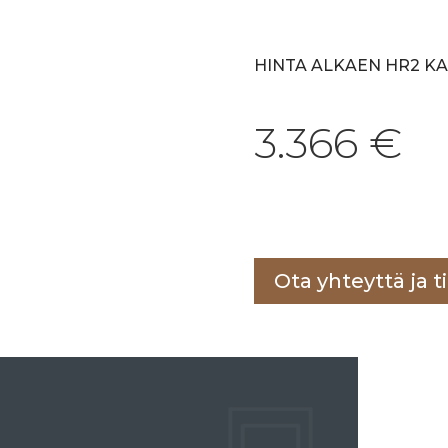
HINTA ALKAEN HR2 K
3.366
€
Lisää ostoskoriin
Ota yhteyttä ja ti